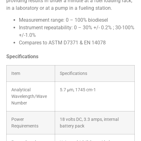
providing results in under a minute at a fuel loading rack,
in a laboratory or at a pump in a fueling station.
Measurement range: 0 – 100% biodiesel
Instrument repeatability: 0 – 30% +/- 0.2% ; 30-100%
+/-1.0%
Compares to ASTM D7371 & EN 14078
Specifications
Item
Specifications
Analytical
5.7 µm, 1745 cm-1
Wavelength/Wave
Number
Power
18 volts DC, 3.3 amps, internal
Requirements
battery pack