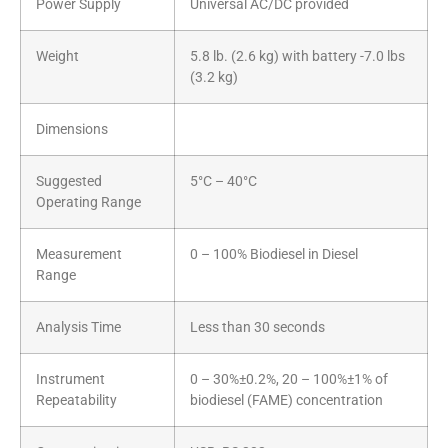
Power Supply
Universal AC/DC provided
Weight
5.8 lb. (2.6 kg) with battery -7.0 lbs
(3.2 kg)
Dimensions
Suggested
5°C – 40°C
Operating Range
Measurement
0 – 100% Biodiesel in Diesel
Range
Analysis Time
Less than 30 seconds
Instrument
0 – 30%±0.2%, 20 – 100%±1% of
Repeatability
biodiesel (FAME) concentration