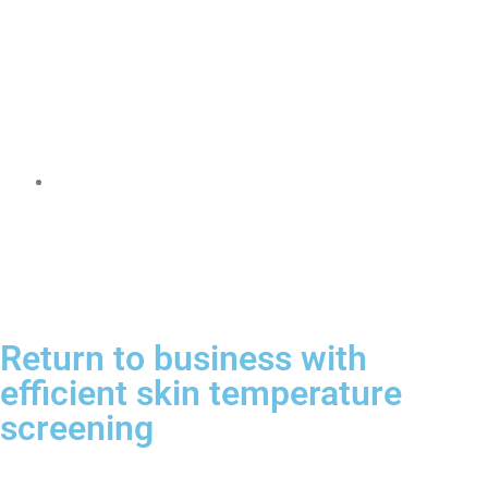
validate leak surveys, plus a Δ temperature screening
tool to determine suitablility of background conditions.
In-field reporting includes archiving of measurements,
colorized video and raw data for analysis and post-
processing.
Streamlined In-Field Results with Q-Mode
Used with a FLIR OGI camera’s Q-Mode, the QL320
gathers relative information in the camera and post-
processes the data for quantified results without the
need to tether directly to the camera.
Return to business with
efficient skin temperature
screening