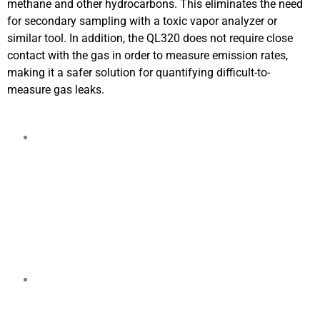
methane and other hydrocarbons. This eliminates the need
for secondary sampling with a toxic vapor analyzer or
similar tool. In addition, the QL320 does not require close
contact with the gas in order to measure emission rates,
making it a safer solution for quantifying difficult-to-
measure gas leaks.
Quantifies Gas with Immediate Results
With the FLIR QL320, you can determine mass leak
rates (g/h, lb/h, MT/h), volumetric leak rates (cc/min,
L/min, or SCFH), or concentration (ppm-m) for most
hydrocarbon gases. Measure the size of fugitive
emissions from safe distances, as far as 100 feet.
Ensures Effective Readings and Reports
The FLIR QL320 has the built-in tools needed to