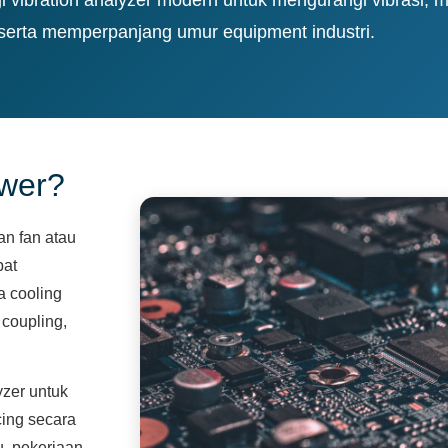
, serta memperpanjang umur equipment industri.
ower?
an fan atau
bat
a cooling
 coupling,
yzer untuk
ncing secara
u, pekerjaan