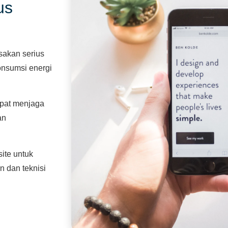
us
sakan serius
konsumsi energi
apat menjaga
an
ite untuk
n dan teknisi