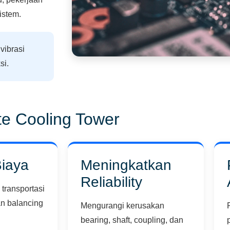
istem.
vibrasi
si.
te Cooling Tower
Biaya
Meningkatkan
Reliability
transportasi
an balancing
Mengurangi kerusakan
bearing, shaft, coupling, dan