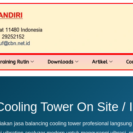
raining Rutin
Downloads
Artikel
Co
ooling Tower On Site / I
kan jasa balancing cooling tower profesional langsung 
gi vibration analyzer modern untuk mengurangi vibrasi, 