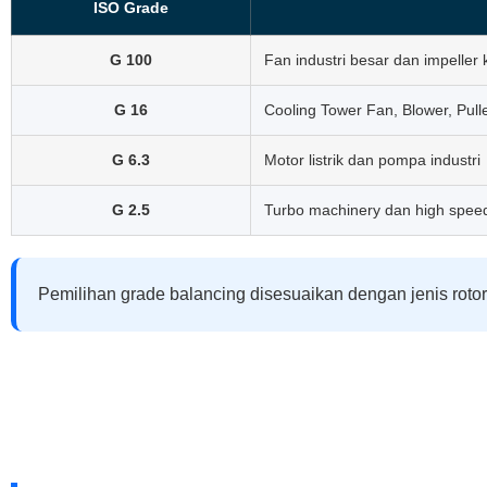
ISO Grade
G 100
Fan industri besar dan impeller 
G 16
Cooling Tower Fan, Blower, Pull
G 6.3
Motor listrik dan pompa industri
G 2.5
Turbo machinery dan high speed
Pemilihan grade balancing disesuaikan dengan jenis rotor,