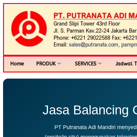
Home
PRODUK
SERVICES
Jadwal T
Jasa Balancing C
PT Putranata Adi Mandiri menyedia
(onsite/in situ) menggunakan teknolo