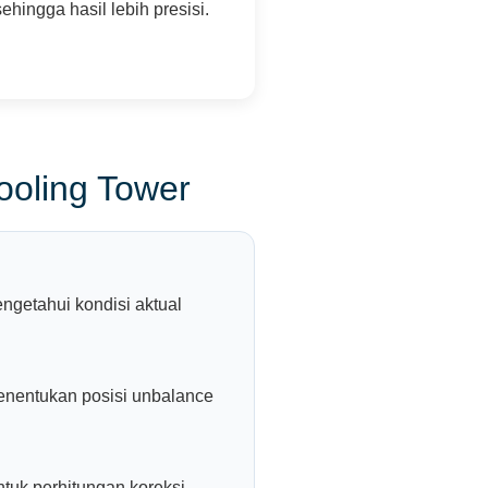
sehingga hasil lebih presisi.
ooling Tower
ngetahui kondisi aktual
nentukan posisi unbalance
uk perhitungan koreksi