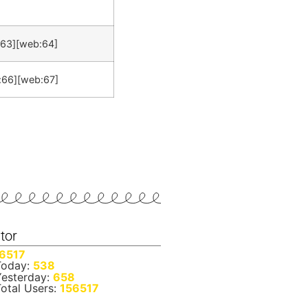
:63][web:64]
:66][web:67]
itor
6517
oday:
538
esterday:
658
otal Users:
156517