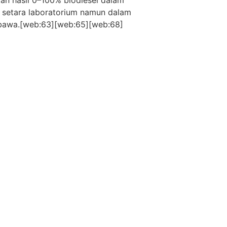
i setara laboratorium namun dalam
ibawa.[web:63][web:65][web:68]