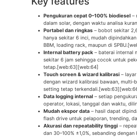
Key features
Pengukuran cepat 0–100% biodiesel
– 
dalam solar, dengan waktu analisa kura
Portabel dan ringkas
– bobot sekitar 2,
hanya sekitar 6 inci, mudah dipindahkan
BBM, loading rack, maupun di SPBU.[we
Internal battery pack
– baterai internal
sekitar 6 jam sehingga cocok untuk peke
tetap.[web:63][web:64]
Touch screen & wizard kalibrasi
– layar
dengan wizard kalibrasi bawaan, multi‑b
setting tetap terkendali.[web:63][web:
Data logging internal
– setiap pengukur
operator, lokasi, tanggal dan waktu, d
Mudah ekspor data
– hasil dapat dipin
flash drive untuk pelaporan, trending, 
Akurasi dan repeatability tinggi
– repeat
dan 30–100% ±1,0%, sebanding dengan l