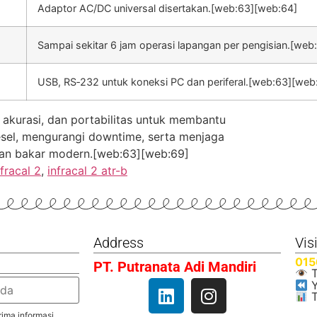
Adaptor AC/DC universal disertakan.[web:63][web:64]
Sampai sekitar 6 jam operasi lapangan per pengisian.[web
USB, RS‑232 untuk koneksi PC dan periferal.[web:63][web
akurasi, dan portabilitas untuk membantu
esel, mengurangi downtime, serta menjaga
han bakar modern.[web:63][web:69]
nfracal 2
,
infracal 2 atr-b
Address
Vis
015
PT. Putranata Adi Mandiri
T
Y
T
ima informasi