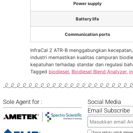
Power supply
Battery life
Communication ports
InfraCal 2 ATR-B menggabungkan kecepatan, 
industri memastikan kualitas campuran biodi
kepatuhan terhadap standar dan regulasi ba
Tagged
biodiesel
,
Biodiesel Blend Analyzer
,
i
Sole Agent for :
Social Media
Email Subscribe
Saya setuju untuk mener