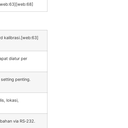
[web:63][web:68]
d kalibrasi.[web:63]
apat diatur per
setting penting.
s, lokasi,
mbahan via RS‑232.