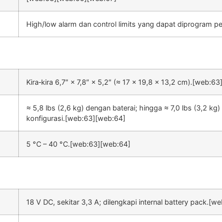
High/low alarm dan control limits yang dapat diprogram 
Kira‑kira 6,7″ × 7,8″ × 5,2″ (≈ 17 × 19,8 × 13,2 cm).[web:6
≈ 5,8 lbs (2,6 kg) dengan baterai; hingga ≈ 7,0 lbs (3,2 kg
konfigurasi.[web:63][web:64]
5 °C – 40 °C.[web:63][web:64]
18 V DC, sekitar 3,3 A; dilengkapi internal battery pack.[