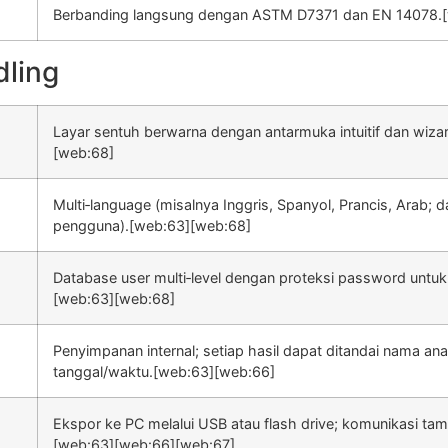
Berbanding langsung dengan ASTM D7371 dan EN 14078.
dling
Layar sentuh berwarna dengan antarmuka intuitif dan wizar
[web:68]
Multi‑language (misalnya Inggris, Spanyol, Prancis, Arab; d
pengguna).[web:63][web:68]
Database user multi‑level dengan proteksi password untuk 
[web:63][web:68]
Penyimpanan internal; setiap hasil dapat ditandai nama anali
tanggal/waktu.[web:63][web:66]
Ekspor ke PC melalui USB atau flash drive; komunikasi ta
[web:63][web:66][web:67]