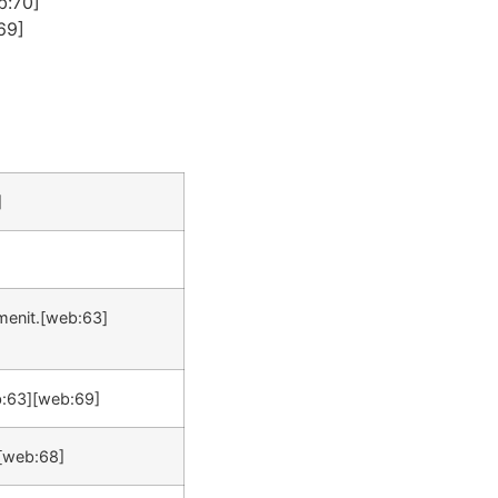
b:70]
69]
]
menit.[web:63]
b:63][web:69]
][web:68]