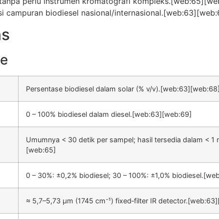
 tanpa perlu instrumen kromatografi kompleks.[web:65][we
 campuran biodiesel nasional/internasional.[web:63][web:
ns
ce
Persentase biodiesel dalam solar (% v/v).[web:63][web:68
0 – 100% biodiesel dalam diesel.[web:63][web:69]
Umumnya < 30 detik per sampel; hasil tersedia dalam < 1 
[web:65]
0 – 30%: ±0,2% biodiesel; 30 – 100%: ±1,0% biodiesel.[we
≈ 5,7–5,73 µm (1745 cm⁻¹) fixed‑filter IR detector.[web:63