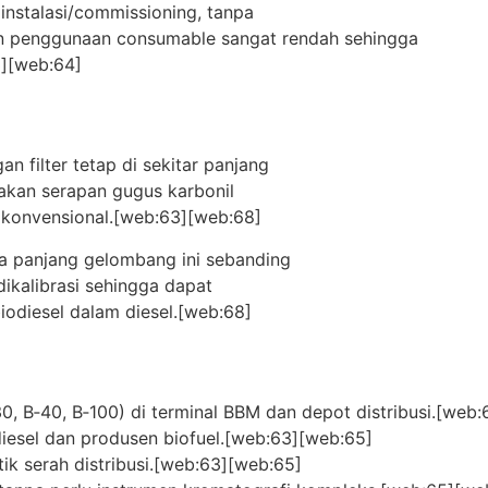
instalasi/commissioning, tanpa
n penggunaan consumable sangat rendah sehingga
3][web:64]
 filter tetap di sekitar panjang
akan serapan gugus karbonil
r konvensional.[web:63][web:68]
da panjang gelombang ini sebanding
dikalibrasi sehingga dapat
iodiesel dalam diesel.[web:68]
‑30, B‑40, B‑100) di terminal BBM dan depot distribusi.[web
iodiesel dan produsen biofuel.[web:63][web:65]
itik serah distribusi.[web:63][web:65]