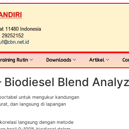
raining Rutin
Downloads
Artikel
Co
– Biodiesel Blend Analy
h portabel untuk mengukur kandungan
urat, dan langsung di lapangan
 korelasi langsung dengan metode
an hasil 0–100% biodiesel dalam