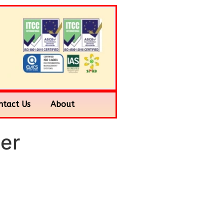
ntact Us
About
zer