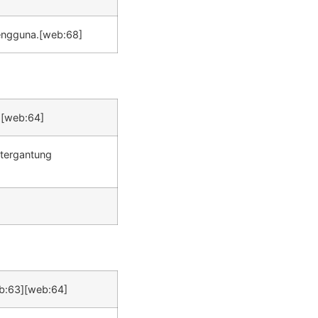
pengguna.[web:68]
3][web:64]
) tergantung
web:63][web:64]