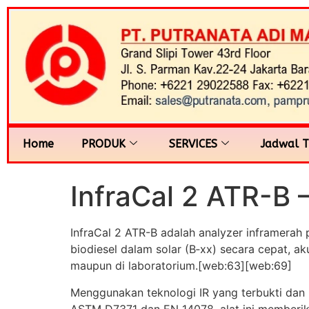
Home
PRODUK
SERVICES
Jadwal T
InfraCal 2 ATR-B 
InfraCal 2 ATR-B adalah analyzer inframera
biodiesel dalam solar (B‑xx) secara cepat, ak
maupun di laboratorium.[web:63][web:69]
Menggunakan teknologi IR yang terbukti dan
ASTM D7371 dan EN 14078, alat ini memberik