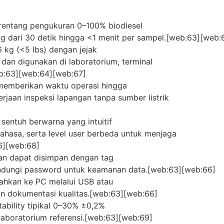
rentang pengukuran 0–100% biodiesel
ng dari 30 detik hingga <1 menit per sampel.[web:63][web
6 kg (<5 lbs) dengan jejak
 dan digunakan di laboratorium, terminal
b:63][web:64][web:67]
 memberikan waktu operasi hingga
rjaan inspeksi lapangan tanpa sumber listrik
 sentuh berwarna yang intuitif
ahasa, serta level user berbeda untuk menjaga
66][web:68]
an dapat disimpan dengan tag
ilindungi password untuk keamanan data.[web:63][web:66]
dahkan ke PC melalui USB atau
dan dokumentasi kualitas.[web:63][web:66]
ability tipikal 0–30% ±0,2%
aboratorium referensi.[web:63][web:69]