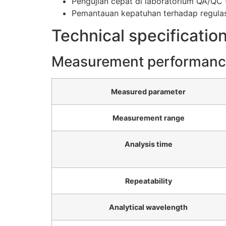
Pengujian cepat di laboratorium QA/QC
Pemantauan kepatuhan terhadap regulasi
Technical specificatio
Measurement performan
Measured parameter
Measurement range
Analysis time
Repeatability
Analytical wavelength